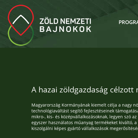
PROGR
A hazai zöldgazdaság célzott
Magyarország Kormányának kiemelt célja a nagy növ
technológiaváltást segítő fejlesztéseinek támogat
mikro-, kis- és középvállalkozásoknak, legyen szó a
egyszer használatos műanyag termékeket kiváltó, a v
kiszolgálni képes gyártó vállalkozások megerősítésé