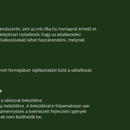
rendszerén, ami az znb.ifka.hu honlapról érhető el.
lépéssel nyilatkozik, hogy az adatkezelési
vállalkozásokat) lehet hozzárendelni, melynek
net formájában tájékoztatást küld a vállalkozás
e
t a válaszok beküldése.
tlap beküldése. A beküldésére folyamatosan van
, amennyiben a beérkezett fejlesztési igények
pok nem küldhetők be.