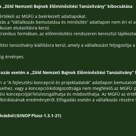
n a „Zöld Nemzeti Bajnok Előminősítési Tanúsítvány” kibocsátása
értékeli az MGFÜ a beérkezett adatlapokat.
zás a “Vállalkozás bemutatása és minősítés” adatlapon nem éri el 
kusan elutasításra kerül.
ronikus formában, az előminősítési rendszeren keresztül tájékoztatj
tési tanúsítvány kiállításra kerül, amely a vállalkozást feljogosítja
ig érvényes.
alkozás esetén a „Zöld Nemzeti Bajnok Előminősítési Tanúsítvány”
a “A fejlesztési koncepció és projektadatok” adatlapon bemutatott 
seihez, vagy a koncepció kidolgozottsága nem megfelelő, az MGFÜ pr
tési koncepcióját felülvizsgálhatja és módosíthatja. Az MGFÜ az érté
lbírálásának eredményéről. Elfogadás esetén a vállalkozás részére 
hívásból (GINOP Plusz-1.3.1-21)