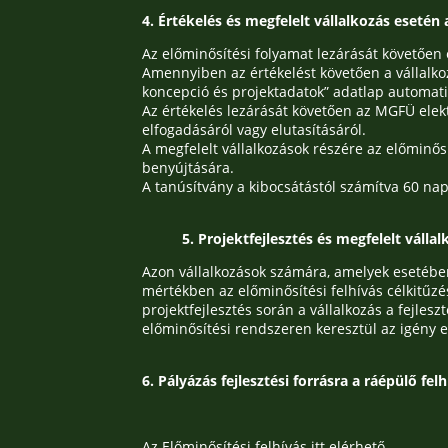
4. Értékelés és megfelelt vállalkozás eseté
Az előminősítési folyamat lezárását követően 
Amennyiben az értékelést követően a vállalko
koncepció és projektadatok” adatlap automati
Az értékelés lezárását követően az MGFÜ elekt
elfogadásáról vagy elutasításáról.
A megfelelt vállalkozások részére az előminősí
benyújtására.
A tanúsítvány a kibocsátástól számítva 60 nap
5. Projektfejlesztés és megfelelt váll
Azon vállalkozások számára, amelyek esetében 
mértékben az előminősítési felhívás célkitűzé
projektfejlesztés során a vállalkozás a fejlesz
előminősítési rendszeren keresztül az igény e
6. Pályázás fejlesztési forrásra a ráépülő fel
Az Előminősítési felhívás
itt
elérhető.