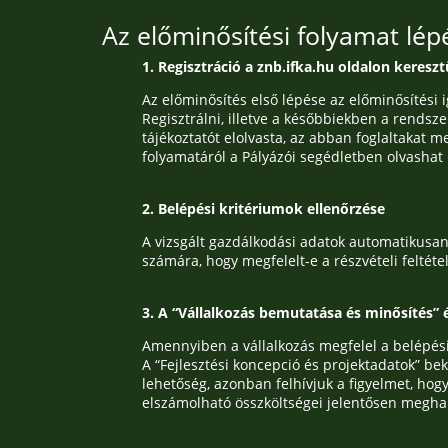
Az előminősítési folyamat lép
1. Regisztráció a znb.ifka.hu oldalon kereszt
Az előminősítés első lépése az előminősítési i
Regisztrálni, illetve a későbbiekben a rendsz
tájékoztatót elolvasta, az abban foglaltakat m
folyamatáról a Pályázói segédletben olvashat rész
2. Belépési kritériumok ellenőrzése
A vizsgált gazdálkodási adatok automatikusan
számára, hogy megfelelt-e a részvételi feltéte
3. A “Vállalkozás bemutatása és minősítés” 
Amennyiben a vállalkozás megfelel a belépési 
A “Fejlesztési koncepció és projektadatok” b
lehetőség, azonban felhívjuk a figyelmet, hogy
elszámolható összköltségei jelentősen megha