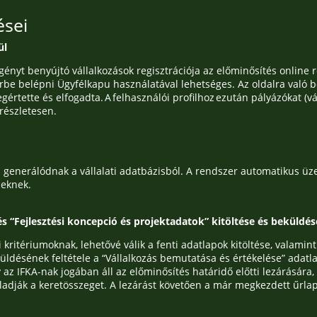
ései
ül
gényt benyújtó vállalkozások regisztrációja az előminősítés online 
erbe belépni Ügyfélkapu használatával lehetséges. Az oldalra való be
egértette és elfogadta. A felhasználói profilhoz ezután pályázókat (
letesen. ​​​​​
 generálódnak a vállalati adatbázisból. A rendszer automatikus üze
leknek.
és “Fejlesztési koncepció és projektadatok” kitöltése és beküldés
kritériumoknak, lehetővé válik a fenti adatlapok kitöltése, valamin
eküldésének feltétele a “Vállalkozás bemutatása és értékelése” ada
 az IFKA-nak jogában áll az előminősítés határidő előtti lezárására
ladják a keretösszeget. A lezárást követően a már megkezdett űrla