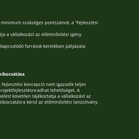
a minimum szükséges pontszámot, a “Fejlesztési
a a vállalkozást az előminősítési igény
 a kapcsolódó források keretében pályázata
 kibocsátása
fejlesztési koncepció nem igazodik teljes
ojektfejlesztésre adhat lehetőséget. A
kelést követően tájékoztatja a vállalkozást az
kibocsátásra kerül az előminősítési tanúsítvány.