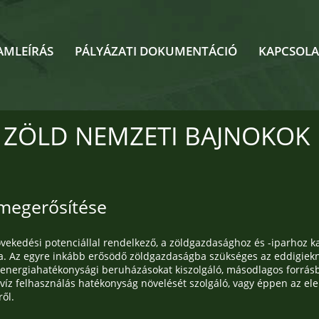
AMLEÍRÁS
PÁLYÁZATI DOKUMENTÁCIÓ
KAPCSOLA
ZÖLD NEMZETI BAJNOKOK
 megerősítése
ekedési potenciállal rendelkező, a zöldgazdasághoz és -iparhoz ka
ása. Az egyre inkább erősödő zöldgazdaságba szükséges az eddigie
z energiahatékonysági beruházásokat kiszolgáló, másodlagos forrásb
íz felhasználás hatékonyság növelését szolgáló, vagy éppen az elek
ről.