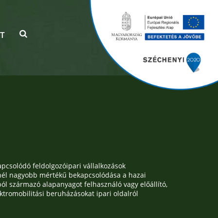
T
pcsolódó feldolgozóipari vállalkozások
knél nagyobb mértékű bekapcsolódása a hazai
ól származó alapanyagot felhasználó vagy előállító,
tromobilitási beruházásokat ipari oldalról